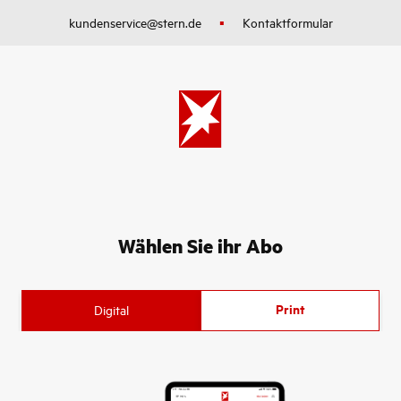
alt springen
kundenservice@stern.de
Kontaktformular
Wählen Sie ihr Abo
Print
Digital